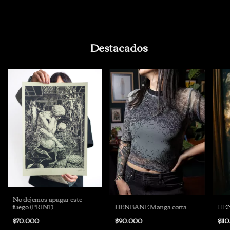
Destacados
No dejemos apagar este
fuego (PRINT)
HENBANE Manga corta
HEN
$70.000
$90.000
$11