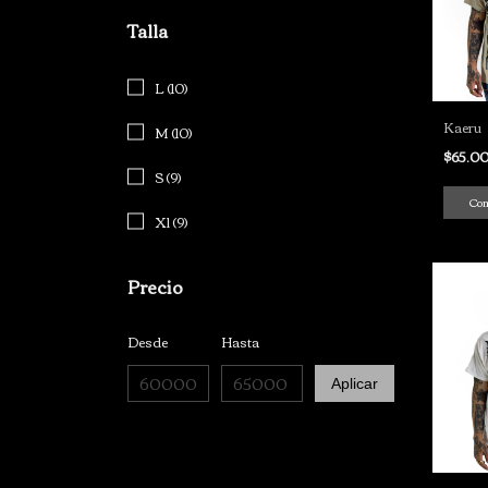
Talla
L (10)
Kaeru
M (10)
$65.0
S (9)
Co
Xl (9)
Precio
Desde
Hasta
Aplicar