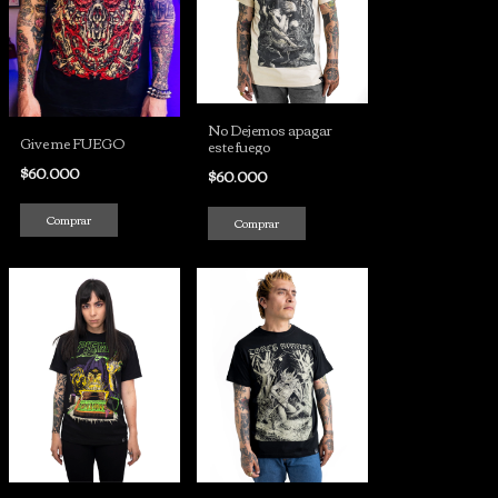
No Dejemos apagar
Give me FUEGO
este fuego
$60.000
$60.000
Comprar
Comprar