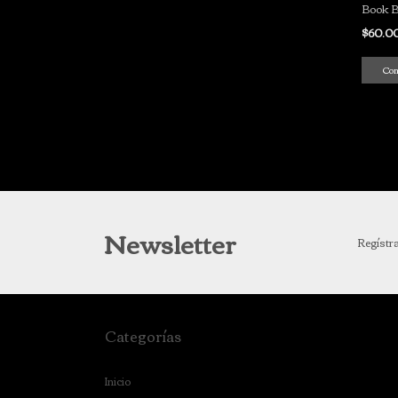
Book B
$60.0
Co
Newsletter
Regístra
Categorías
Inicio