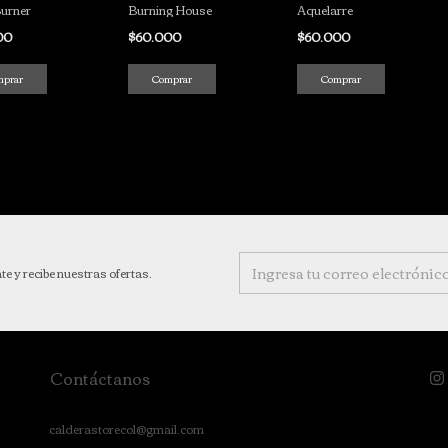
Aquelarre
urner
Burning House
$60.000
00
$60.000
Comprar
mprar
Comprar
te y recibe nuestras ofertas.
Contáctanos
calderastorecol@gmail.com